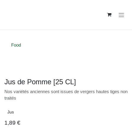
Se rendre au contenu
Food
Jus de Pomme [25 CL]
Nos variétés anciennes sont issues de vergers hautes
tiges non traités
Jus
1,89
€